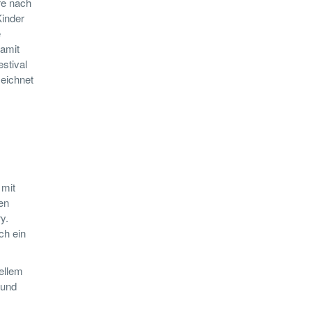
re nach
Kinder
e
amit
estival
zeichnet
 mit
en
y.
ch ein
rellem
 und