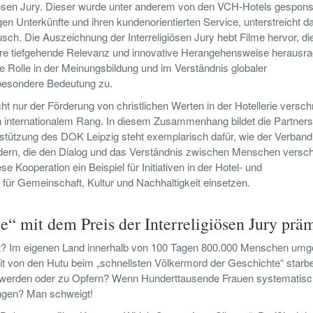
igiösen Jury. Dieser wurde unter anderem von den VCH-Hotels gespons
igen Unterkünfte und ihren kundenorientierten Service, unterstreicht da
sch. Die Auszeichnung der Interreligiösen Jury hebt Filme hervor, die
 ihre tiefgehende Relevanz und innovative Herangehensweise herausra
re Rolle in der Meinungsbildung und im Verständnis globaler
besondere Bedeutung zu.
cht nur der Förderung von christlichen Werten in der Hotellerie versch
on internationalem Rang. In diesem Zusammenhang bildet die Partners
ützung des DOK Leipzig steht exemplarisch dafür, wie der Verband
ördern, die den Dialog und das Verständnis zwischen Menschen versc
e Kooperation ein Beispiel für Initiativen in der Hotel- und
ür Gemeinschaft, Kultur und Nachhaltigkeit einsetzen.
 mit dem Preis der Interreligiösen Jury präm
t? Im eigenen Land innerhalb von 100 Tagen 800.000 Menschen umg
eit von den Hutu beim „schnellsten Völkermord der Geschichte“ star
n werden oder zu Opfern? Wenn Hunderttausende Frauen systematisc
ingen? Man schweigt!