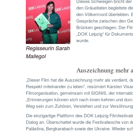
Dieses Schweigen bricht der
den Gräueltaten begleitete di
den Völkermord überlebten. 
Gespräche zwischen den Gen
Brücken geschlagen. Der Film
„DOK Leipzig“ für Dokumenta
wurde.
Regisseurin Sarah
Mallegol
Auszeichnung mehr al
„Dieser Film hat die Auszeichnung mehr als verdient, de
Respekt miteinander zu leben“, resümiert Karsten Visa
Filmorganisation, gemeinsam mit SIGNIS, der internatio
„Erinnerungen können sich nach innen kehren und dur
Weg sein zum Zuhören, Verstehen und zur Versöhnung
Die einzigartige Plattform des DOK Leipzig Filmfestival
Dialog an. Überschattet wurde die Festivalwoche von 
Palästina, Bergkarabach sowie der Ukraine. Wieder scha