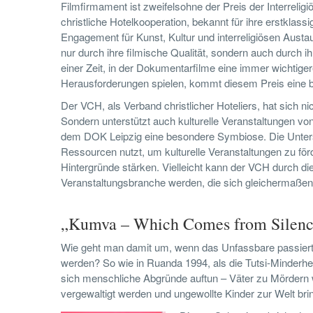
Filmfirmament ist zweifelsohne der Preis der Interrel
christliche Hotelkooperation, bekannt für ihre erstklass
Engagement für Kunst, Kultur und interreligiösen Austau
nur durch ihre filmische Qualität, sondern auch durch
einer Zeit, in der Dokumentarfilme eine immer wichtige
Herausforderungen spielen, kommt diesem Preis eine 
Der VCH, als Verband christlicher Hoteliers, hat sich ni
Sondern unterstützt auch kulturelle Veranstaltungen v
dem DOK Leipzig eine besondere Symbiose. Die Unterst
Ressourcen nutzt, um kulturelle Veranstaltungen zu f
Hintergründe stärken. Vielleicht kann der VCH durch dies
Veranstaltungsbranche werden, die sich gleichermaßen f
„Kumva – Which Comes from Silence“
Wie geht man damit um, wenn das Unfassbare passier
werden? So wie in Ruanda 1994, als die Tutsi-Minderh
sich menschliche Abgründe auftun – Väter zu Mörder
vergewaltigt werden und ungewollte Kinder zur Welt br