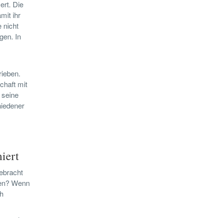
ert. Die
mit ihr
 nicht
gen. In
rieben.
chaft mit
 seine
hiedener
iert
ebracht
ben? Wenn
h