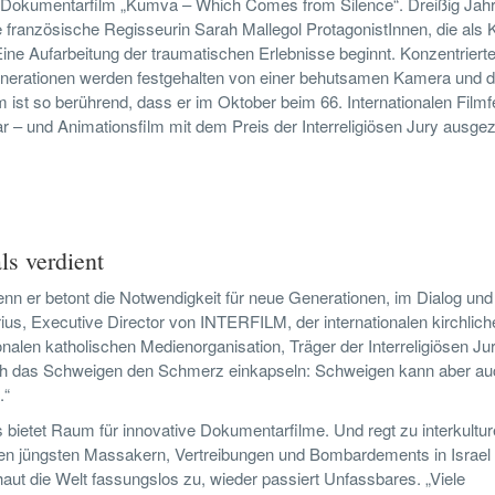
 Dokumentarfilm „Kumva – Which Comes from Silence“. Dreißig Jah
e französische Regisseurin Sarah Mallegol ProtagonistInnen, die als 
Eine Aufarbeitung der traumatischen Erlebnisse beginnt. Konzentriert
erationen werden festgehalten von einer behutsamen Kamera und d
 ist so berührend, dass er im Oktober beim 66. Internationalen Filmf
r – und Animationsfilm mit dem Preis der Interreligiösen Jury ausge
s verdient
nn er betont die Notwendigkeit für neue Generationen, im Dialog und
rius, Executive Director von INTERFILM, der internationalen kirchlich
nalen katholischen Medienorganisation, Träger der Interreligiösen Jur
ch das Schweigen den Schmerz einkapseln: Schweigen kann aber au
.“
s bietet Raum für innovative Dokumentarfilme. Und regt zu interkultu
den jüngsten Massakern, Vertreibungen und Bombardements in Israel
ut die Welt fassungslos zu, wieder passiert Unfassbares. „Viele