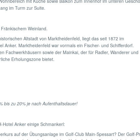
, Wohnbereich mit Küche sowie Balkon zum Innenhof im unteren Gesch
ang im Turm zur Suite.
d Fränkischem Weinland.
istorischen Altstadt von Marktheidenfeld, liegt das seit 1872 im
el Anker. Marktheidenfeld war vormals ein Fischer- und Schifferdorf.
ischen Fachwerkhäusern sowie der Mainkai, der für Radler, Wanderer und
liche Erholungszone bietet.
 bis zu 20% je nach Aufenthaltsdauer!
H-Hotel Anker einige Schmankerl:
erkurs auf der Übungsanlage im Golf-Club Main-Spessart? Der Golf-Pr