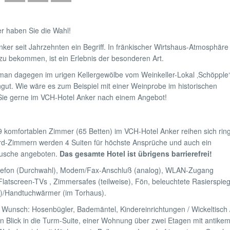
er haben Sie die Wahl!
ker seit Jahrzehnten ein Begriff. In fränkischer Wirtshaus-Atmosphäre
 zu bekommen, ist ein Erlebnis der besonderen Art.
man dagegen im urigen Kellergewölbe vom Weinkeller-Lokal ‚Schöpple‘
ut. Wie wäre es zum Beispiel mit einer Weinprobe im historischen
Sie gerne im VCH-Hotel Anker nach einem Angebot!
9 komfortablen Zimmer (65 Betten) im VCH-Hotel Anker reihen sich rin
rd-Zimmern werden 4 Suiten für höchste Ansprüche und auch ein
 Dusche angeboten.
Das gesamte Hotel ist übrigens barrierefrei!
Telefon (Durchwahl), Modem/Fax-Anschluß (analog), WLAN-Zugang
 Flatscreen-TVs , Zimmersafes (teilweise), Fön, beleuchtete Rasierspieg
)/Handtuchwärmer (im Torhaus).
 Wunsch: Hosenbügler, Bademäntel, Kindereinrichtungen / Wickeltisch 
n Blick in die Turm-Suite, einer Wohnung über zwei Etagen mit antike