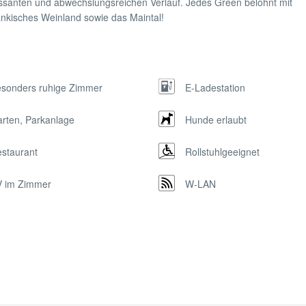
essanten und abwechslungsreichen Verlauf. Jedes Green belohnt mit
änkisches Weinland sowie das Maintal!
sonders ruhige Zimmer
E-Ladestation
rten, Parkanlage
Hunde erlaubt
staurant
Rollstuhlgeeignet
 im Zimmer
W-LAN