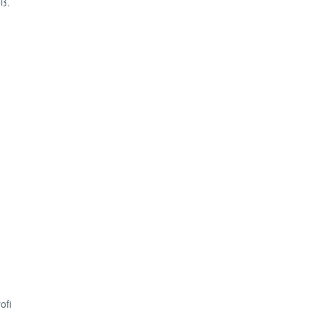
oß.
ofi