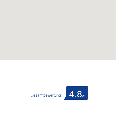
fnen
4.8
Gesamtbewertung
/5