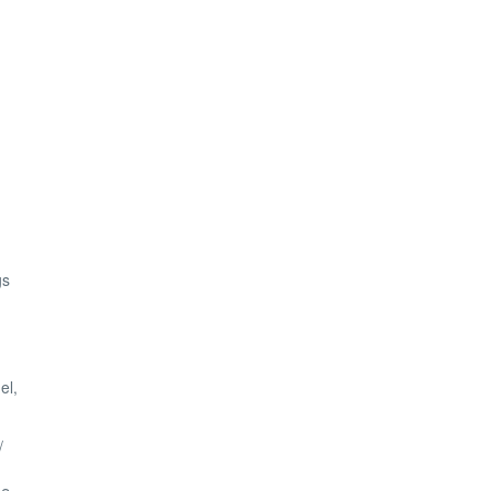
gs
el,
/
m