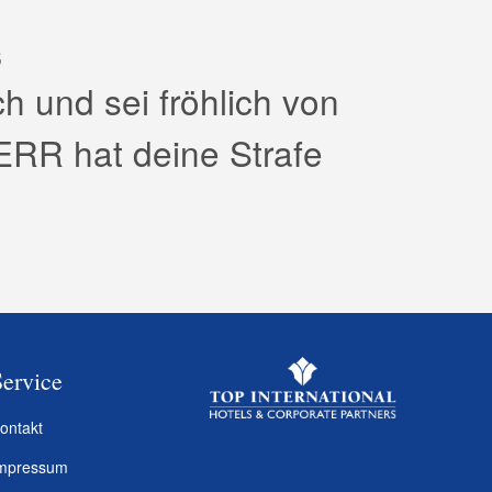
6
ch und sei fröhlich von
RR hat deine Strafe
Service
ontakt
mpressum