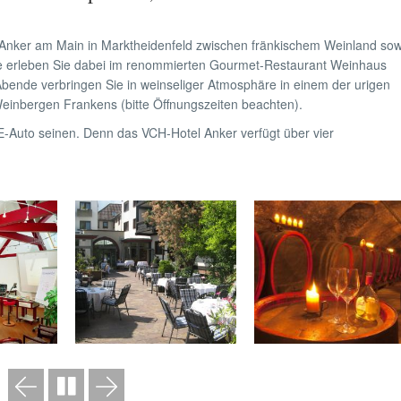
Anker am Main in Marktheidenfeld zwischen fränkischem Weinland sow
e erleben Sie dabei im renommierten Gourmet-Restaurant Weinhaus
Abende verbringen Sie in weinseliger Atmosphäre in einem der urigen
einbergen Frankens (bitte Öffnungszeiten beachten).
 E-Auto seinen. Denn das VCH-Hotel Anker verfügt über vier