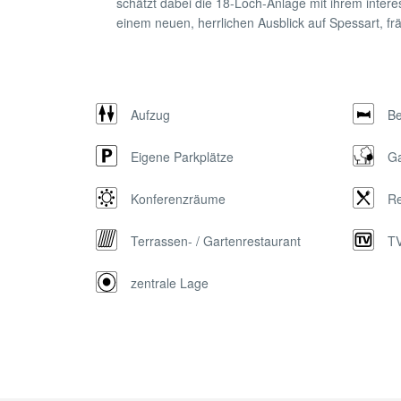
schätzt dabei die 18-Loch-Anlage mit ihrem inter
einem neuen, herrlichen Ausblick auf Spessart, fr
Aufzug
Be
Eigene Parkplätze
Ga
Konferenzräume
Re
Terrassen- / Gartenrestaurant
TV
zentrale Lage